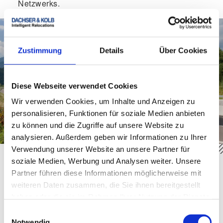
Netzwerks
.
Zustimmung
Details
Über Cookies
Diese Webseite verwendet Cookies
Wir verwenden Cookies, um Inhalte und Anzeigen zu
personalisieren, Funktionen für soziale Medien anbieten
zu können und die Zugriffe auf unsere Website zu
analysieren. Außerdem geben wir Informationen zu Ihrer
Verwendung unserer Website an unsere Partner für
soziale Medien, Werbung und Analysen weiter. Unsere
Partner führen diese Informationen möglicherweise mit
Höchste B2B-Compliance und zertifizierter
weiteren Daten zusammen, die Sie ihnen bereitgestellt
Qualitätsanspruch
haben oder die sie im Rahmen Ihrer Nutzung der Dienste
Wir liefern Ihrem Qualitätsmanagement und Ihrer
gesammelt haben.
Einwilligungsauswahl
Revision die notwendige Rechtssicherheit. Unsere
Notwendig