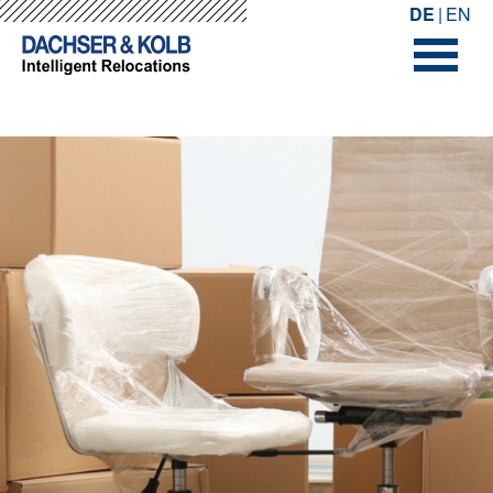
-->
-->
DE
EN