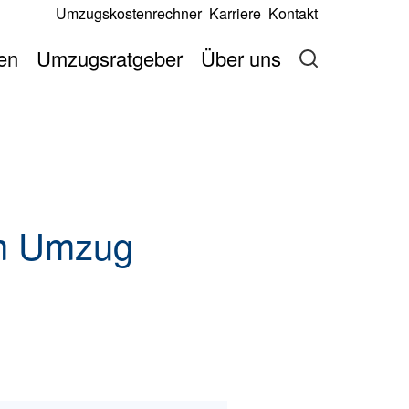
Umzugskostenrechner
Karriere
Kontakt
Jetzt anfragen
berechnen
Jetzt anfragen
en
Umzugsratgeber
Über uns
em Umzug