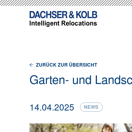
Gesc
-->
-->
Facil
Qual
Man
ZURÜCK ZUR ÜBERSICHT
Garten- und Lands
14.04.2025
NEWS