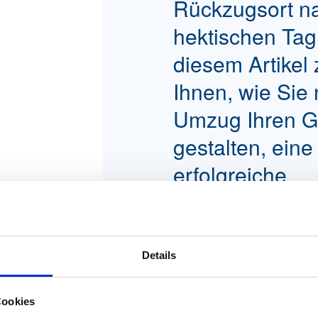
Rückzugsort n
hektischen Tag
diesem Artikel 
Ihnen, wie Sie
Umzug Ihren G
gestalten, eine
erfolgreiche
Gartenplanung
durchführen un
Grünfläche in 
Details
Wohlfühloase
Cookies
verwandeln.