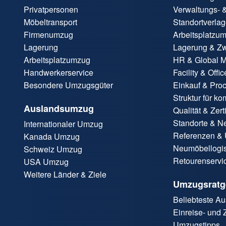
Privatpersonen
Verwaltungs- 
Möbeltransport
Standortverla
Firmenumzug
Arbeitsplatzu
Lagerung
Lagerung & Z
Arbeitsplatzumzug
HR & Global Mo
Handwerkerservice
Facility & Off
Besondere Umzugsgüter
Einkauf & Pro
Struktur für k
Auslandsumzug
Qualität & Zert
Standorte & N
Internationaler Umzug
Referenzen & 
Kanada Umzug
Neumöbellogis
Schweiz Umzug
Retourenservi
USA Umzug
Weitere Länder & Ziele
Umzugsratg
Beliebteste A
Einreise- und
Umzugstipps