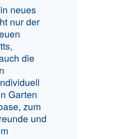
in neues
ht nur der
neuen
ts,
 auch die
en
ndividuell
in Garten
oase, zum
 Freunde und
um