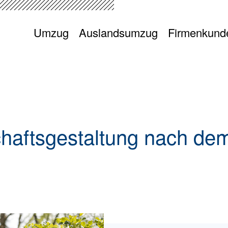
hichte
Standorte
ity & Office
itätsversprechen
Aktuelles
agement
Umzug
Auslandsumzug
Firmenkund
chaftsgestaltung nach d