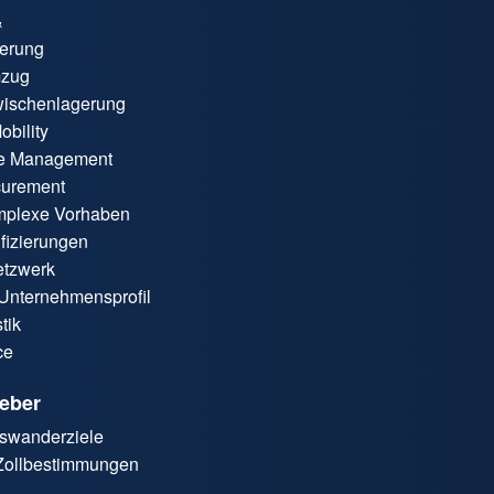
&
gerung
mzug
wischenlagerung
bility
ice Management
curement
omplexe Vorhaben
ifizierungen
etzwerk
Unternehmensprofil
tik
ce
eber
uswanderziele
 Zollbestimmungen