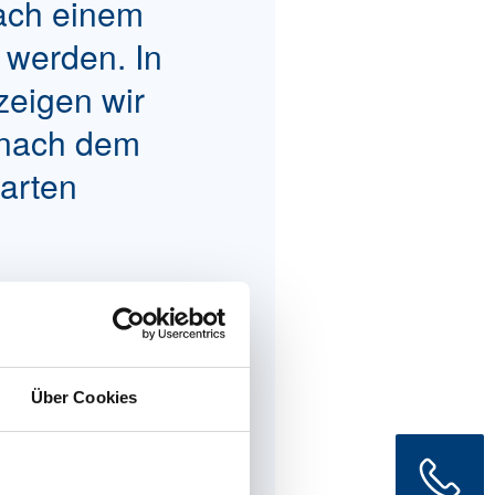
ach einem
 werden. In
zeigen wir
 nach dem
arten
d Ihre
eine echte
Über Cookies