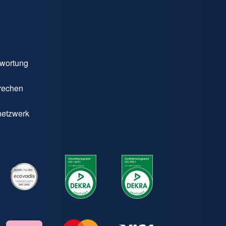
twortung
prechen
netzwerk