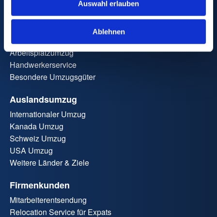
Relocation Service für Privatpersonen
Auswahl erlauben
Möbeltransport
Firmenumzug
Ablehnen
Lagerung
Arbeitsplatzumzug
Handwerkerservice
Besondere Umzugsgüter
Auslandsumzug
Internationaler Umzug
Kanada Umzug
Schweiz Umzug
USA Umzug
Weitere Länder & Ziele
Firmenkunden
Mitarbeiterentsendung
Relocation Service für Expats