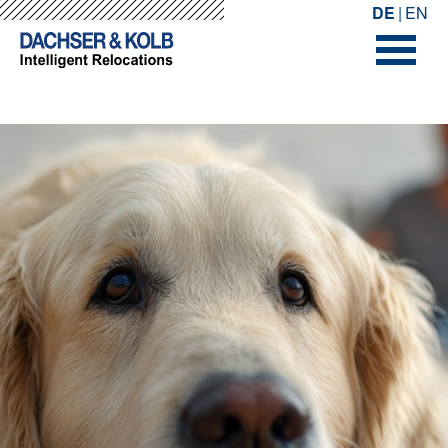
-->
-->
DE
EN