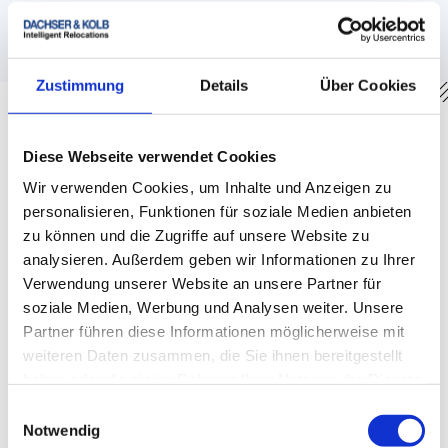
China
,
Indien
,
Thailand
Zustimmung
Details
Über Cookies
Was müssen Sie bei einem Umzug mit
Diese Webseite verwendet Cookies
Pferden beachten?
Wir verwenden Cookies, um Inhalte und Anzeigen zu
Planung
personalisieren, Funktionen für soziale Medien anbieten
zu können und die Zugriffe auf unsere Website zu
Pferd früh an Anhänger/Transporter gewöhnen
analysieren. Außerdem geben wir Informationen zu Ihrer
letzte große Runde vor Abfahrt
Verwendung unserer Website an unsere Partner für
Sicherung im Fahrzeug
soziale Medien, Werbung und Analysen weiter. Unsere
Ruhezone vor Ort
Partner führen diese Informationen möglicherweise mit
Dokumente & Organisation
weiteren Daten zusammen, die Sie ihnen bereitgestellt
haben oder die sie im Rahmen Ihrer Nutzung der Dienste
Gesundheitsnachweise und Stallabstimmung bereit
gesammelt haben.
halten
Einwilligungsauswahl
Angebote von speziellen Transportdienstleistern
Notwendig