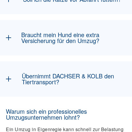
Kurz vor Abfahrt nein. Kleinere Mahlzeit mit
Abstand reduziert Übelkeit.
Braucht mein Hund eine extra
Versicherung für den Umzug?
In mehreren Bundesländern ist
Hundehaftpflicht Pflicht. Prüfen und Police
bereithalten. Tierkranken- oder OP-
Übernimmt DACHSER & KOLB den
Versicherung ist situationsabhängig.
Tiertransport?
Wir koordinieren und empfehlen
Spezialdienstleister. Eigene
Warum sich ein professionelles
Tierarztleistungen werden nicht erbracht.
Umzugsunternehmen lohnt?
Ein Umzug in Eigenregie kann schnell zur Belastung