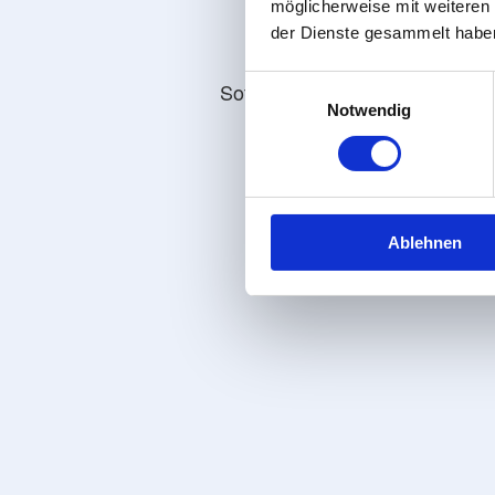
möglicherweise mit weiteren
der Dienste gesammelt habe
Einwilligungsauswahl
Sofort klare Umzugskosten
Notwendig
Ablehnen