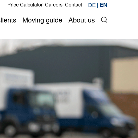
s
DE
EN
Price Calculator
Careers
Contact
Request now
price online
Onlineshop
lients
Moving guide
About us