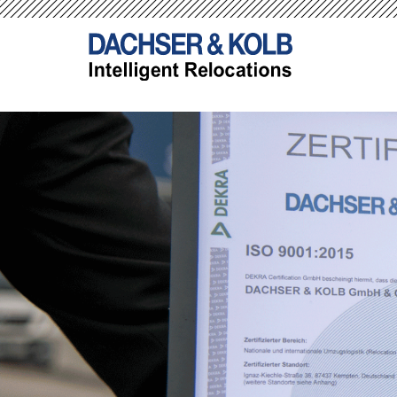
HR &
-->
-->
Prom
serv